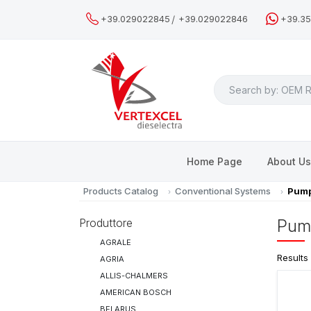
/
+39.029022845
+39.029022846
+39.3
Search
Home Page
About U
Products Catalog
Conventional Systems
Pump
Produttore
Pum
AGRALE
Results
AGRIA
ALLIS-CHALMERS
AMERICAN BOSCH
BELARUS