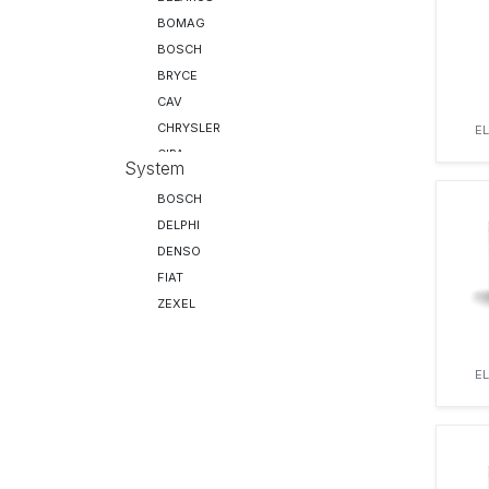
BOMAG
BOSCH
BRYCE
CAV
CHRYSLER
E
CIPA
System
DAF
BOSCH
DELPHI
DELPHI
DENSO
DENSO
DEUTZ
FIAT
DISA
ZEXEL
DRESSER
F&M
F&M
E
FENDT
FIAT
FIRAD
FORD