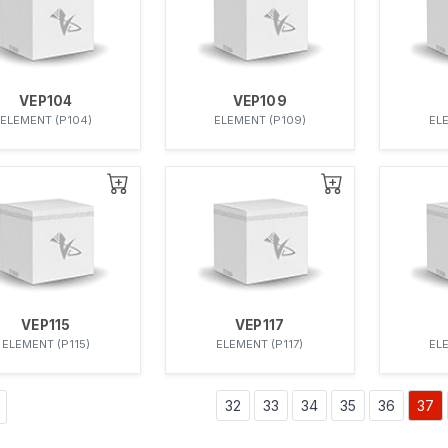
VEP104
VEP109
ELEMENT (P104)
ELEMENT (P109)
EL
VEP115
VEP117
ELEMENT (P115)
ELEMENT (P117)
EL
32
33
34
35
36
37