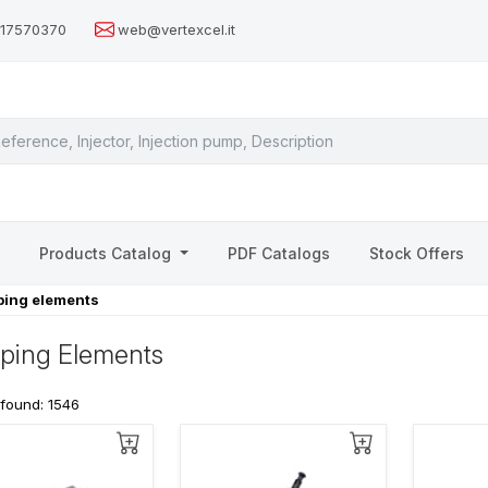
517570370
web@vertexcel.it
s
Products Catalog
PDF Catalogs
Stock Offers
ing elements
ping Elements
 found: 1546