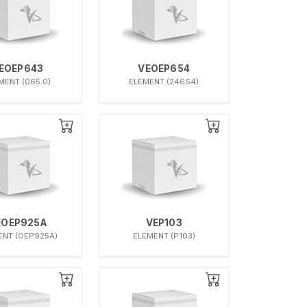
EOEP643
VEOEP654
MENT (065.0)
ELEMENT (246S4)
EOEP925A
VEP103
ENT (OEP925A)
ELEMENT (P103)