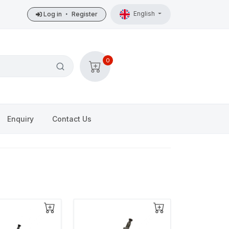
English
Log in
•
Register
0
Enquiry
Contact Us