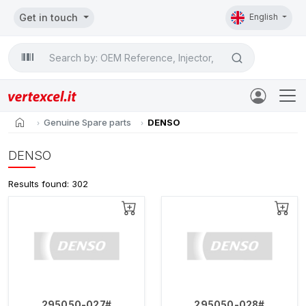
Get in touch
English
Search

home
Genuine Spare parts
DENSO
DENSO
Results found: 302
295050-027#
295050-028#