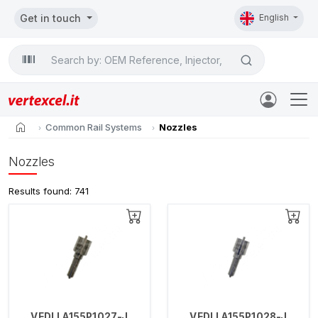
Get in touch
English
Search

home
Common Rail Systems
Nozzles
Nozzles
Results found: 741
VEDLLA155P1027-J
VEDLLA155P1028-J