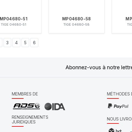
MP04680-51
MP04680-58
MP
TIGE 04680-51
TIGE 04680-58
TI
3
4
5
6
Abonnez-vous à notre lettr
MEMBRES DE
MÉTHODES 
RENSEIGNEMENTS
NOUS LIVRO
JURIDIQUES