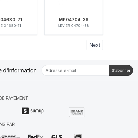
04680-71
MP04704-38
GE 04680-71
LEVIER 04704-38
Next
e d'information
S'abonner
DE PAYEMENT
NS PAR