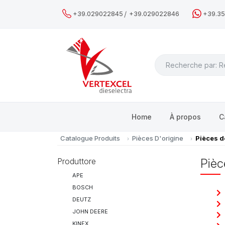
/
+39.029022845
+39.029022846
+39.3
Search
Home
À propos
C
Catalogue Produits
Pièces D'origine
Pièces 
Produttore
Piè
APE
BOSCH
DEUTZ
JOHN DEERE
KINEX