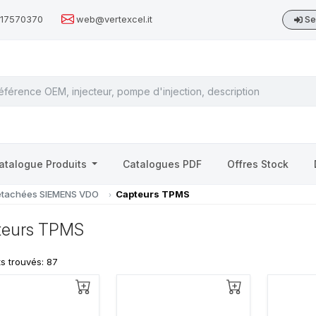
517570370
web@vertexcel.it
Se
atalogue Produits
Catalogues PDF
Offres Stock
étachées SIEMENS VDO
Capteurs TPMS
teurs TPMS
ts trouvés: 87