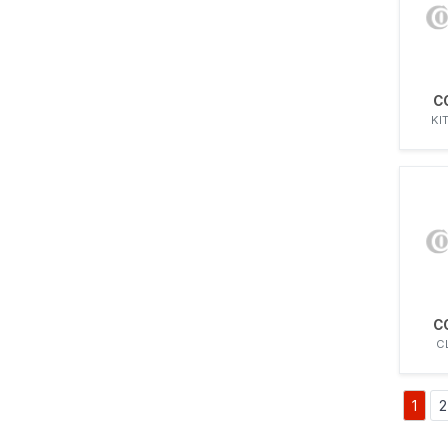
C
KI
C
C
1
2