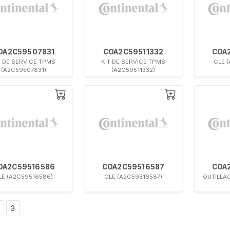
OA2C59507831
COA2C59511332
COA
T DE SERVICE TPMS
KIT DE SERVICE TPMS
CLE 
(A2C59507831)
(A2C59511332)
OA2C59516586
COA2C59516587
COA
LE (A2C59516586)
CLE (A2C59516587)
OUTILLA
3