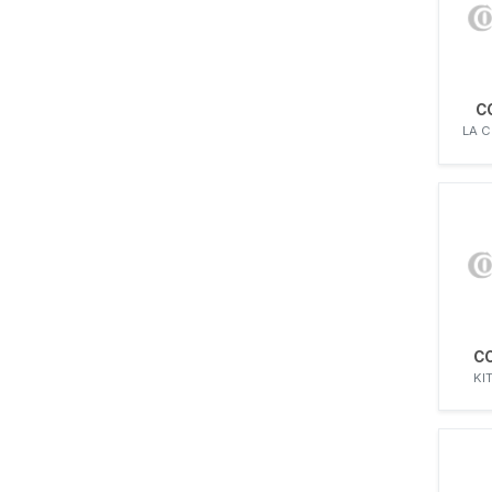
C
LA C
C
KI