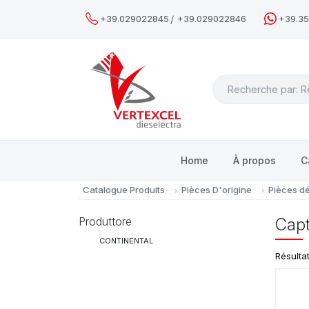
/
+39.029022845
+39.029022846
+39.3
Search
Home
À propos
C
Catalogue Produits
Pièces D'origine
Pièces d
Produttore
Cap
CONTINENTAL
Résulta