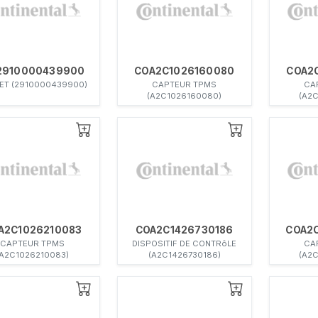
2910000439900
COA2C1026160080
COA2
ET (2910000439900)
CAPTEUR TPMS
CA
(A2C1026160080)
(A2
A2C1026210083
COA2C1426730186
COA2
CAPTEUR TPMS
DISPOSITIF DE CONTRôLE
CA
(A2C1026210083)
(A2C1426730186)
(A2