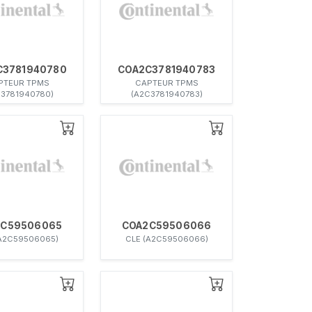
C3781940780
COA2C3781940783
PTEUR TPMS
CAPTEUR TPMS
C3781940780)
(A2C3781940783)
2C59506065
COA2C59506066
(A2C59506065)
CLE (A2C59506066)