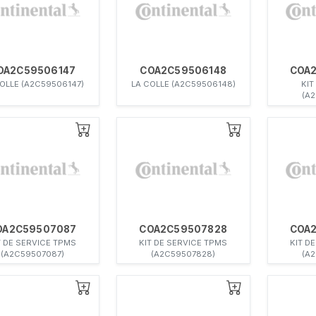
OA2C59506147
COA2C59506148
COA
OLLE (A2C59506147)
LA COLLE (A2C59506148)
KIT
(A
OA2C59507087
COA2C59507828
COA
T DE SERVICE TPMS
KIT DE SERVICE TPMS
KIT D
(A2C59507087)
(A2C59507828)
(A