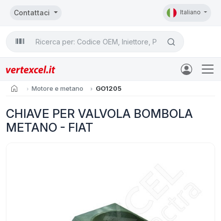
Contattaci
Italiano
Search

home
Motore e metano
GO1205
CHIAVE PER VALVOLA BOMBOLA
METANO - FIAT