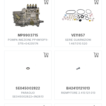
MP9903715
VE11857
POMPA INIEZIONE PP4M10P1I-
SERIE GUARNIZIONI
3715=04235174
1.467.010.520
SE045002822
BH2413121013
PARAOLIO
RIEMPITORE 2.413.121.013
SE045002822=3N2813