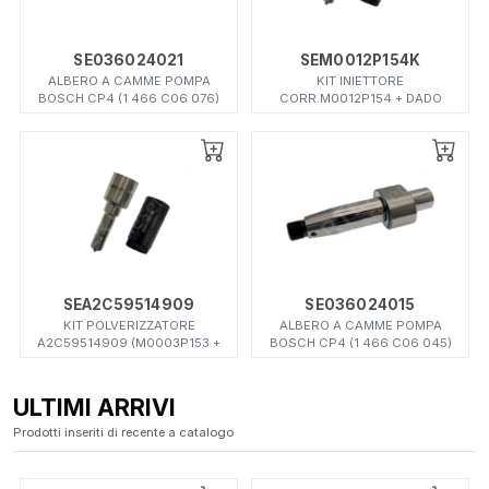
SE036024021
SEM0012P154K
ALBERO A CAMME POMPA
KIT INIETTORE
BOSCH CP4 (1 466 C06 076)
CORR.M0012P154 + DADO
SEA2C59514909
SE036024015
KIT POLVERIZZATORE
ALBERO A CAMME POMPA
A2C59514909 (M0003P153 +
BOSCH CP4 (1 466 C06 045)
DADO)
ULTIMI ARRIVI
Prodotti inseriti di recente a catalogo