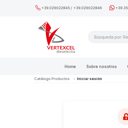
/
+39.029022845
+39.029022846
+39.3
Search
Home
Sobre nosotros
Catàlogo Productos
Iniciar sesión