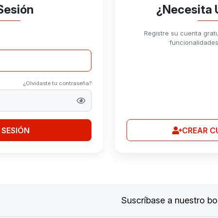
 Sesión
¿Necesita
Registre su cuenta grat
funcionalidade
¿Olvidaste tu contraseña?
R SESIÓN
CREAR C
Suscríbase a nuestro bol